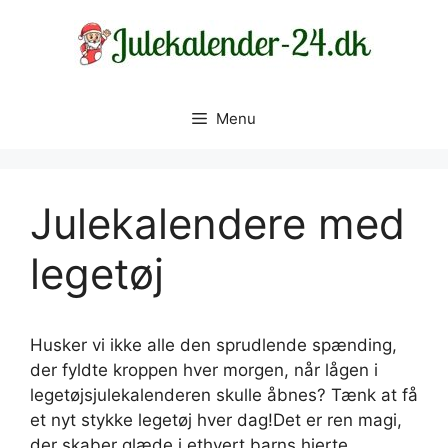
Hop
til
indhold
Menu
Julekalendere med
legetøj
Husker vi ikke alle den sprudlende spænding,
der fyldte kroppen hver morgen, når lågen i
legetøjsjulekalenderen skulle åbnes? Tænk at få
et nyt stykke legetøj hver dag!Det er ren magi,
der skaber glæde i ethvert barns hjerte.